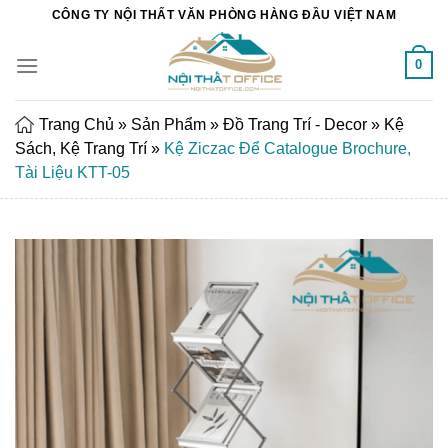
Chuyển
CÔNG TY NỘI THẤT VĂN PHÒNG HÀNG ĐẦU VIỆT NAM
đến
nội
0
dung
Trang Chủ
»
Sản Phẩm
»
Đồ Trang Trí - Decor
»
Kệ
Sách, Kệ Trang Trí
»
Kệ Ziczac Để Catalogue Brochure,
Tài Liệu KTT-05