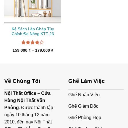
Kệ Sách Lắp Ghép Tùy
Chỉnh Đa Năng KTT-23
Được
Khoảng
159,000
₫
–
179,000
₫
xếp hạng
giá:
từ
4.00
5
159,000 ₫
sao
đến
179,000 ₫
Về Chúng Tôi
Ghế Làm Việc
Nội Thất Office – Cửa
Ghế Nhân Viên
Hàng Nội Thất Văn
Ghế Giám Đốc
Phòng.
Được thành lập
ngày 10 tháng 12 năm
Ghế Phòng Họp
2010, đến nay Nội Thất