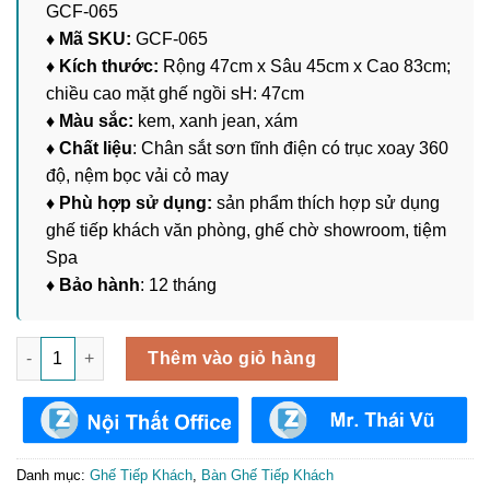
GCF-065
♦ Mã SKU:
GCF-065
♦ Kích thước:
Rộng 47cm x Sâu 45cm x Cao 83cm;
chiều cao mặt ghế ngồi sH: 47cm
♦ Màu sắc:
kem, xanh jean, xám
♦ Chất liệu
: Chân sắt sơn tĩnh điện có trục xoay 360
độ, nệm bọc vải cỏ may
♦ Phù hợp sử dụng:
sản phẩm thích hợp sử dụng
ghế tiếp khách văn phòng, ghế chờ showroom, tiệm
Spa
♦ Bảo hành
: 12 tháng
Ghế Tiếp khách Nệm Vải Cỏ May GCF-065 số lượng
Thêm vào giỏ hàng
Danh mục:
Ghế Tiếp Khách
,
Bàn Ghế Tiếp Khách