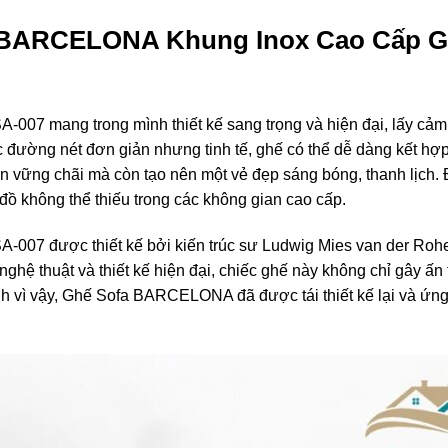
fa BARCELONA Khung Inox Cao Cấp 
 mang trong mình thiết kế sang trọng và hiện đại, lấy cảm h
ác đường nét đơn giản nhưng tinh tế, ghế có thể dễ dàng kết hợ
 vững chãi mà còn tạo nên một vẻ đẹp sáng bóng, thanh lịch. Đ
 không thể thiếu trong các không gian cao cấp.
 được thiết kế bởi kiến trúc sư Ludwig Mies van der Rohe v
ghệ thuật và thiết kế hiện đại, chiếc ghế này không chỉ gây ấ
nh vì vậy, Ghế Sofa BARCELONA đã được tái thiết kế lại và ứ