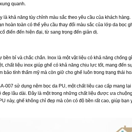
 xung quanh.
y là khả năng tùy chỉnh màu sắc theo yêu cầu của khách hàng
ạn hoàn toàn có thể yêu cầu thay đổi màu sắc của lớp da bọc gh
ổ điển đến hiện đại, từ sang trọng đến giản dị.
ền bỉ và chắc chắn. Inox là một vật liệu có khả năng chống gỉ 
t, chất liệu inox giúp ghế có khả năng chịu lực tốt, mang đến s
m bảo tính thẩm mỹ mà còn giữ cho ghế luôn trong trạng thái hoạ
7 sử dụng nệm bọc da PU, một chất liệu cao cấp mang lại c
ẻ đẹp lâu dài. Đây là một trong những chất liệu được ưa chuộng 
 PU này, ghế không chỉ đẹp mà còn có độ bền rất cao, giúp bạn 