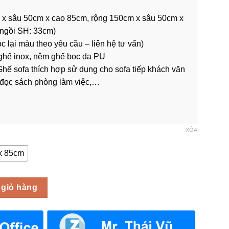
đến
x sâu 50cm x cao 85cm, rộng 150cm x sâu 50cm x
10,500,000 ₫
 ngồi SH: 33cm)
c lại màu theo yêu cầu – liên hệ tư vấn)
ghế inox, nệm ghế bọc da PU
hế sofa thích hợp sử dụng cho sofa tiếp khách văn
 đọc sách phòng làm việc,…
XÓA
 x 85cm
nox Cao Cấp GSA-007 số lượng
 giỏ hàng