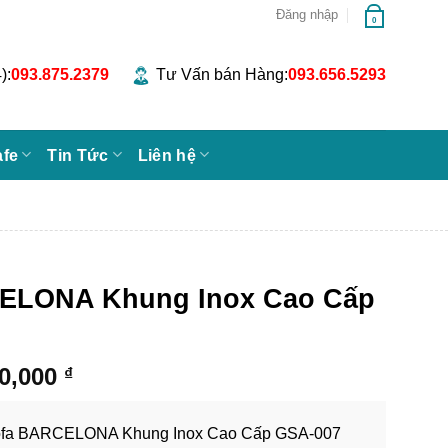
Đăng nhập
0
):
093.875.2379
Tư Vấn bán Hàng:
093.656.5293
afe
Tin Tức
Liên hệ
ELONA Khung Inox Cao Cấp
Khoảng
00,000
₫
giá:
từ
fa BARCELONA Khung Inox Cao Cấp GSA-007
8,300,000 ₫