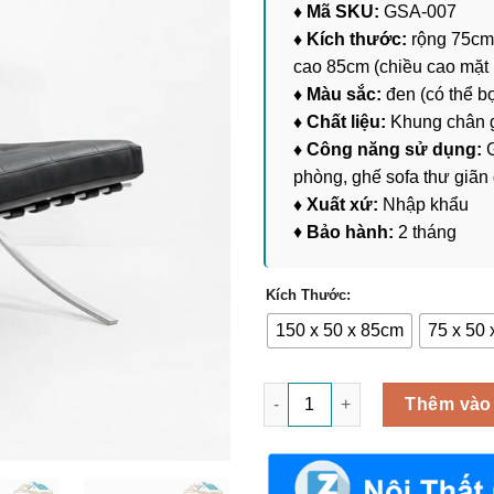
♦ Mã SKU:
GSA-007
♦ Kích thước:
rộng 75cm 
cao 85cm (chiều cao mặt
♦ Màu sắc:
đen (có thể bọ
♦ Chất liệu:
Khung chân 
♦ Công năng sử dụng:
G
phòng, ghế sofa thư giãn
♦ Xuất xứ:
Nhập khẩu
♦
Bảo hành:
2 tháng
Kích Thước:
150 x 50 x 85cm
75 x 50
Ghế Sofa BARCELONA Khung I
Thêm vào