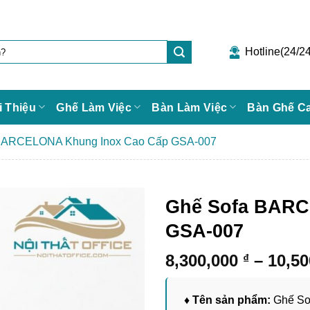
Hotline(24/24
i Thiệu
Ghế Làm Việc
Bàn Làm Việc
Bàn Ghế C
BARCELONA Khung Inox Cao Cấp GSA-007
Ghế Sofa BARC
GSA-007
8,300,000
–
10,5
₫
♦ Tên sản phẩm:
Ghế So