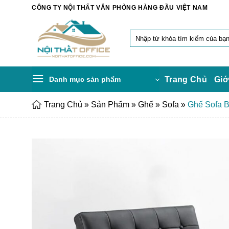
Chuyển
CÔNG TY NỘI THẤT VĂN PHÒNG HÀNG ĐẦU VIỆT NAM
đến
nội
Tìm
dung
kiếm:
Danh mục sản phẩm
Trang Chủ
Giớ
Trang Chủ
»
Sản Phẩm
»
Ghế
»
Sofa
»
Ghế Sofa 