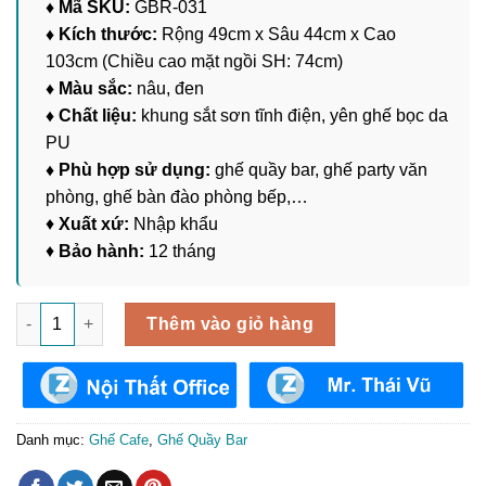
♦ Mã SKU:
GBR-031
♦ Kích thước:
Rộng 49cm x Sâu 44cm x Cao
103cm (Chiều cao mặt ngồi SH: 74cm)
♦ Màu sắc:
nâu, đen
♦ Chất liệu:
khung sắt sơn tĩnh điện, yên ghế bọc da
PU
♦ Phù hợp sử dụng:
ghế quầy bar, ghế party văn
phòng, ghế bàn đào phòng bếp,…
♦
Xuất xứ:
Nhập khẩu
♦
Bảo hành:
12 tháng
Ghế Quầy Bar Chân Cố Định GBR-031 số lượng
Thêm vào giỏ hàng
Danh mục:
Ghế Cafe
,
Ghế Quầy Bar