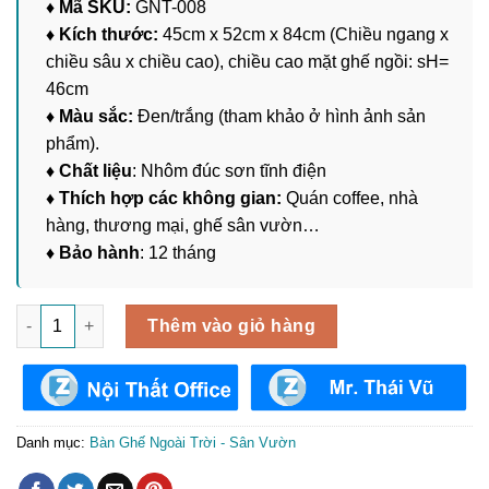
♦ Mã SKU:
GNT-008
♦ Kích thước:
45cm x 52cm x 84cm (Chiều ngang x
chiều sâu x chiều cao), chiều cao mặt ghế ngồi: sH=
46cm
♦ Màu sắc:
Đen/trắng (tham khảo ở hình ảnh sản
phẩm).
♦ Chất liệu
: Nhôm đúc sơn tĩnh điện
♦ Thích hợp các không gian:
Quán coffee, nhà
hàng, thương mại, ghế sân vườn…
♦ Bảo hành
: 12 tháng
Ghế Nhôm Đúc Sân Vườn GNT-008 số lượng
Thêm vào giỏ hàng
Danh mục:
Bàn Ghế Ngoài Trời - Sân Vườn