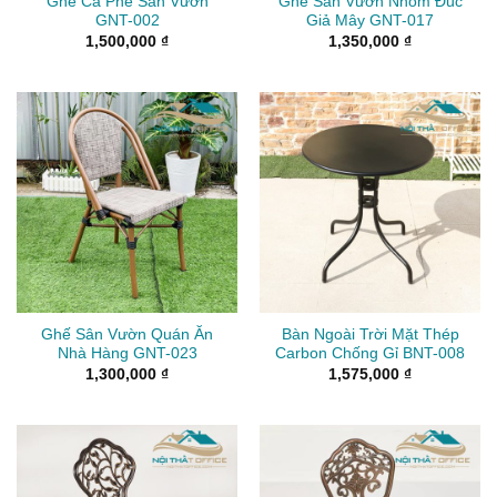
Ghế Cà Phê Sân Vườn
Ghế Sân Vườn Nhôm Đúc
GNT-002
Giả Mây GNT-017
1,500,000
₫
1,350,000
₫
Ghế Sân Vườn Quán Ăn
Bàn Ngoài Trời Mặt Thép
Nhà Hàng GNT-023
Carbon Chống Gỉ BNT-008
1,300,000
₫
1,575,000
₫