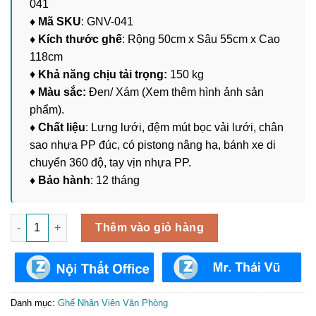
041
♦ Mã SKU
: GNV-041
♦ Kích thước ghế
: Rộng 50cm x Sâu 55cm x Cao
118cm
♦
Khả năng chịu tải trọng:
150 kg
♦
Màu sắc:
Đen/ Xám (Xem thêm hình ảnh sản
phẩm).
♦ Chất liệu
: Lưng lưới, đệm mút bọc vải lưới, chân
sao nhựa PP đúc, có pistong nâng hạ, bánh xe di
chuyển 360 độ, tay vịn nhựa PP.
♦ Bảo hành
: 12 tháng
Ghế Làm Việc Nhân Viên GNV-041 số lượng
Thêm vào giỏ hàng
Danh mục:
Ghế Nhân Viên Văn Phòng