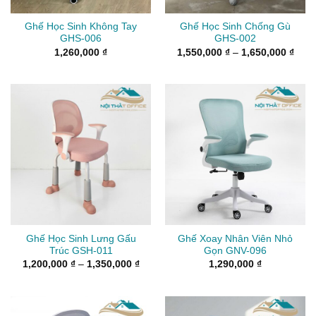
Ghế Học Sinh Không Tay
Ghế Học Sinh Chống Gù
GHS-006
GHS-002
Kho
1,260,000
₫
1,550,000
₫
–
1,650,000
₫
giá:
từ
1,55
đến
1,65
Ghế Học Sinh Lưng Gấu
Ghế Xoay Nhân Viên Nhỏ
Trúc GSH-011
Gọn GNV-096
Khoảng
1,200,000
₫
–
1,350,000
₫
1,290,000
₫
giá:
từ
1,200,000 ₫
đến
1,350,000 ₫