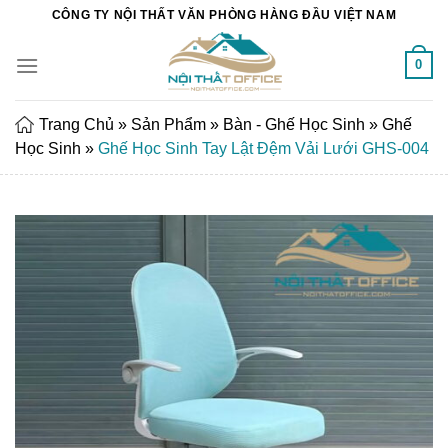
Chuyển
CÔNG TY NỘI THẤT VĂN PHÒNG HÀNG ĐẦU VIỆT NAM
đến
nội
0
dung
Trang Chủ
»
Sản Phẩm
»
Bàn - Ghế Học Sinh
»
Ghế
Học Sinh
»
Ghế Học Sinh Tay Lật Đệm Vải Lưới GHS-004