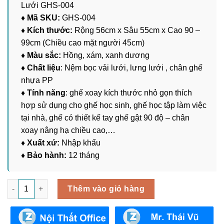
Lưới GHS-004
♦ Mã SKU:
GHS-004
♦ Kích thước:
Rộng 56cm x Sâu 55cm x Cao 90 –
99cm (Chiều cao mặt người 45cm)
♦ Màu sắc:
Hồng, xám, xanh dương
♦ Chất liệu
: Nệm bọc vải lưới, lưng lưới , chân ghế
nhựa PP
♦ Tính năng
: ghế xoay kích thước nhỏ gọn thích
hợp sử dụng cho ghế học sinh, ghế học tập làm việc
tại nhà, ghế có thiết kế tay ghế gật 90 độ – chân
xoay nâng hạ chiều cao,…
♦ Xuất xứ:
Nhập khẩu
♦ Bảo hành:
12 tháng
Ghế Học Sinh Tay Lật Đệm Vải Lưới GHS-004 số lượng
Thêm vào giỏ hàng