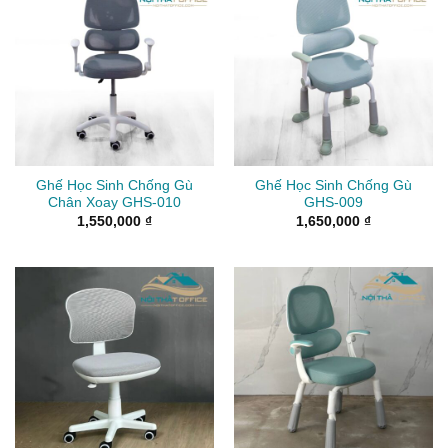
Ghế Học Sinh Chống Gù
Ghế Học Sinh Chống Gù
Chân Xoay GHS-010
GHS-009
1,550,000
₫
1,650,000
₫