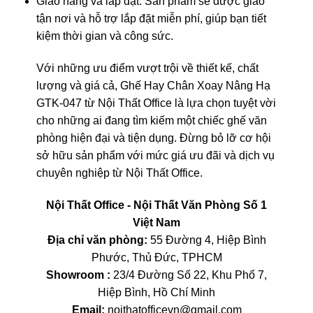
Giao hàng và lắp đặt: Sản phẩm sẽ được giao
tận nơi và hỗ trợ lắp đặt miễn phí, giúp bạn tiết
kiệm thời gian và công sức.
Với những ưu điểm vượt trội về thiết kế, chất
lượng và giá cả, Ghế Hay Chân Xoay Nâng Hạ
GTK-047 từ Nội Thất Office là lựa chọn tuyệt vời
cho những ai đang tìm kiếm một chiếc ghế văn
phòng hiện đại và tiện dụng. Đừng bỏ lỡ cơ hội
sở hữu sản phẩm với mức giá ưu đãi và dịch vụ
chuyên nghiệp từ Nội Thất Office.
Nội Thất Office - Nội Thất Văn Phòng Số 1
Việt Nam
Địa chỉ văn phòng:
55 Đường 4, Hiệp Bình
Phước, Thủ Đức, TPHCM
Showroom :
23/4 Đường Số 22, Khu Phố 7,
Hiệp Bình, Hồ Chí Minh
Email:
noithatofficevn@gmail.com