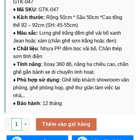
GTK-047
♦
Mã SKU
: GTK-047
♦
Kích thước
: Rộng 50cm * Sâu 50cm *Cao tổng
thể 82 – 92cm (SH: 45-55cm)
♦ Màu sắc:
Lưng ghế trắng đệm ghế vải bố xanh
Jean hoặc xám (chân ghế sơn trắng hoặc đen)
♦ Chất liệu
: Nhựa PP đệm bọc vải bố, Chân thép
sơn tĩnh điện
♦ Tính năng
: Xoay 360 độ, nâng hạ chiều cao, chân
ghế gắn bánh xe di chuyển linh hoạt.
♦ Phù hợp sử dụng:
Ghế tiếp khách showroom văn
phòng, ghế phòng họp, ghế thư giãn làm việc tại
nhà,..
♦ Bảo hành
: 12 tháng
Ghế Hay Chân Xoay Nâng Hạ GTK-047 số lượng
Thêm vào giỏ hàng