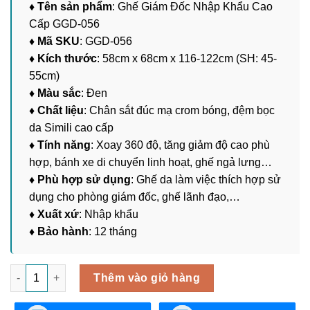
♦ Tên sản phẩm
: Ghế Giám Đốc Nhập Khẩu Cao
Cấp GGD-056
♦ Mã SKU
: GGD-056
♦ Kích thước
: 58cm x 68cm x 116-122cm (SH: 45-
55cm)
♦ Màu sắc
: Đen
♦ Chất liệu
: Chân sắt đúc mạ crom bóng, đệm bọc
da Simili cao cấp
♦ Tính năng
: Xoay 360 độ, tăng giảm độ cao phù
hợp, bánh xe di chuyển linh hoạt, ghế ngả lưng…
♦ Phù hợp sử dụng
: Ghế da làm việc thích hợp sử
dụng cho phòng giám đốc, ghế lãnh đạo,…
♦ Xuất xứ
: Nhập khẩu
♦ Bảo hành
: 12 tháng
Ghế Giám Đốc Nhập Khẩu Cao Cấp GGD-056 số lượng
Thêm vào giỏ hàng