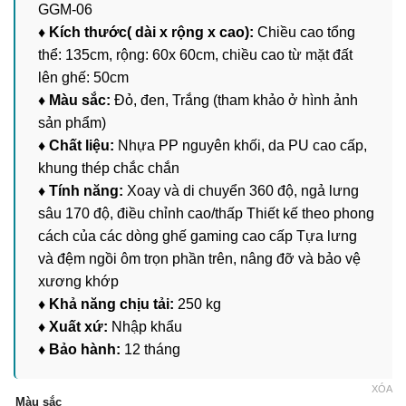
GGM-06
♦ Kích thước( dài x rộng x cao):
Chiều cao tổng
thể: 135cm, rộng: 60x 60cm, chiều cao từ mặt đất
lên ghế: 50cm
♦ Màu sắc:
Đỏ, đen, Trắng (tham khảo ở hình ảnh
sản phẩm)
♦ Chất liệu:
Nhựa PP nguyên khối, da PU cao cấp,
khung thép chắc chắn
♦ Tính năng:
Xoay và di chuyển 360 độ, ngả lưng
sâu 170 độ, điều chỉnh cao/thấp Thiết kế theo phong
cách của các dòng ghế gaming cao cấp Tựa lưng
và đệm ngồi ôm trọn phần trên, nâng đỡ và bảo vệ
xương khớp
♦ Khả năng chịu tải:
250 kg
♦ Xuất xứ:
Nhập khẩu
♦ Bảo hành:
12 tháng
XÓA
Màu sắc