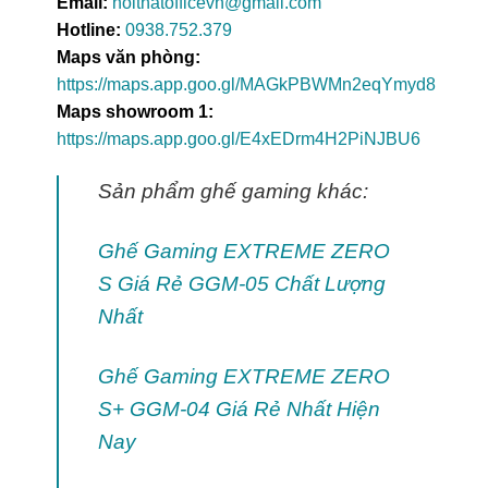
Email:
noithatofficevn@gmail.com
Hotline:
0938.752.379
Maps văn phòng:
https://maps.app.goo.gl/MAGkPBWMn2eqYmyd8
Maps showroom 1:
https://maps.app.goo.gl/E4xEDrm4H2PiNJBU6
Sản phẩm ghế gaming khác:
Ghế Gaming EXTREME ZERO
S Giá Rẻ GGM-05 Chất Lượng
Nhất
Ghế Gaming EXTREME ZERO
S+ GGM-04 Giá Rẻ Nhất Hiện
Nay