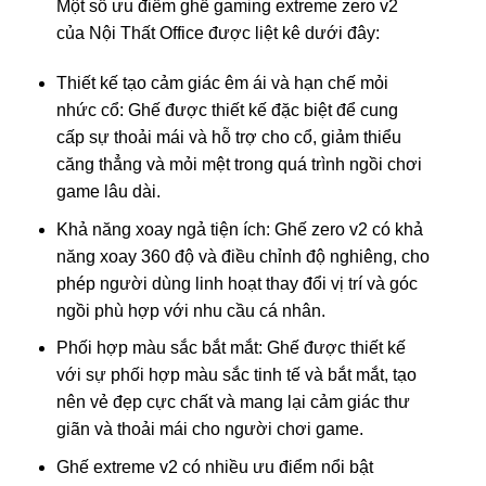
Một số ưu điểm ghế gaming extreme zero v2
của Nội Thất Office được liệt kê dưới đây:
Thiết kế tạo cảm giác êm ái và hạn chế mỏi
nhức cổ: Ghế được thiết kế đặc biệt để cung
cấp sự thoải mái và hỗ trợ cho cổ, giảm thiểu
căng thẳng và mỏi mệt trong quá trình ngồi chơi
game lâu dài.
Khả năng xoay ngả tiện ích: Ghế zero v2 có khả
năng xoay 360 độ và điều chỉnh độ nghiêng, cho
phép người dùng linh hoạt thay đổi vị trí và góc
ngồi phù hợp với nhu cầu cá nhân.
Phối hợp màu sắc bắt mắt: Ghế được thiết kế
với sự phối hợp màu sắc tinh tế và bắt mắt, tạo
nên vẻ đẹp cực chất và mang lại cảm giác thư
giãn và thoải mái cho người chơi game.
Ghế extreme v2 có nhiều ưu điểm nổi bật