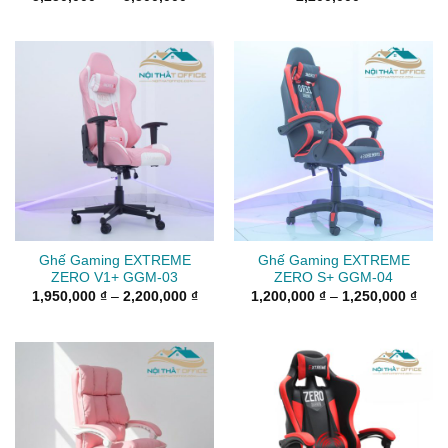
giá:
từ
5,250,000 ₫
đến
5,500,000 ₫
Ghế Gaming EXTREME
Ghế Gaming EXTREME
ZERO V1+ GGM-03
ZERO S+ GGM-04
Khoảng
Kho
1,950,000
₫
–
2,200,000
₫
1,200,000
₫
–
1,250,000
₫
giá:
giá:
từ
từ
1,950,000 ₫
1,20
đến
đến
2,200,000 ₫
1,25