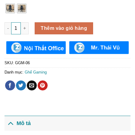
Ghế EXTREME Zero V2 Cao Cấp GGM-06 số lượng
Thêm vào giỏ hàng
SKU:
GGM-06
Danh mục:
Ghế Gaming
Mô tả