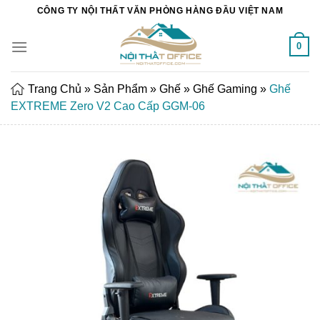
Chuyển
CÔNG TY NỘI THẤT VĂN PHÒNG HÀNG ĐẦU VIỆT NAM
đến
nội
0
dung
Trang Chủ
»
Sản Phẩm
»
Ghế
»
Ghế Gaming
»
Ghế
EXTREME Zero V2 Cao Cấp GGM-06