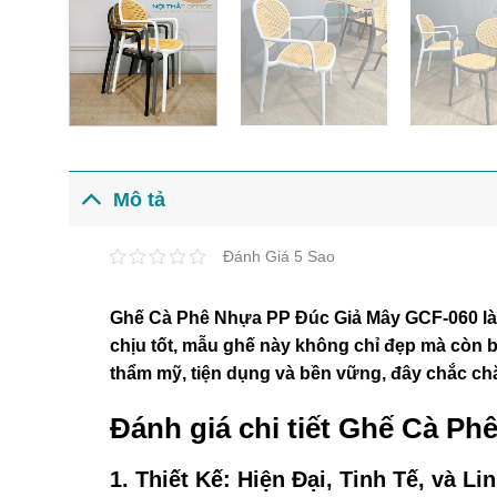
Mô tả
Đánh Giá 5 Sao
Ghế Cà Phê Nhựa PP Đúc Giả Mây GCF-060 là lự
chịu tốt, mẫu ghế này không chỉ đẹp mà còn 
thẩm mỹ, tiện dụng và bền vững, đây chắc ch
Đánh giá chi tiết Ghế Cà P
1. Thiết Kế: Hiện Đại, Tinh Tế, và Li