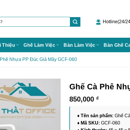
Hotline(24/24
i Thiệu
Ghế Làm Việc
Bàn Làm Việc
Bàn Ghế C
Phê Nhựa PP Đúc Giả Mây GCF-060
Ghế Cà Phê Nh
850,000
₫
♦ Tên sản phẩm:
Ghế Cà
♦ Mã SKU:
GCF-060