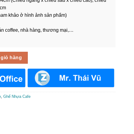
84cm (Chiều ngang x chiều sâu x chiều cao), chiều
6cm
ham khảo ở hình ảnh sản phẩm)
n coffee, nhà hàng, thương mại,…
Mây GCF-060 số lượng
 giỏ hàng
e
,
Ghế Nhựa Cafe