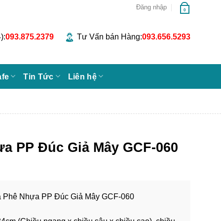
Đăng nhập
0
):
093.875.2379
Tư Vấn bán Hàng:
093.656.5293
afe
Tin Tức
Liên hệ
ựa PP Đúc Giả Mây GCF-060
 Phê Nhựa PP Đúc Giả Mây GCF-060