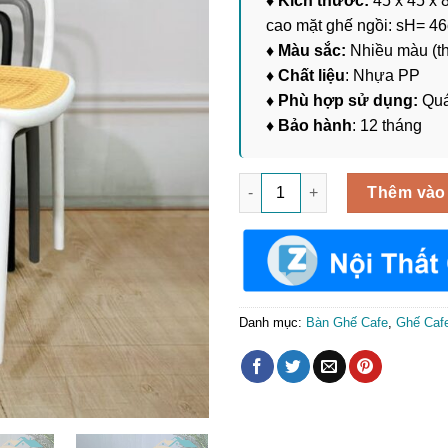
♦ Kích thước:
45 x 45 x 
cao mặt ghế ngồi: sH= 4
♦ Màu sắc:
Nhiều màu (t
♦ Chất liệu
: Nhựa PP
♦ Phù hợp sử dụng:
Quá
♦ Bảo hành
: 12 tháng
Ghế Cà Phê Nhựa PP Đúc Giả 
Thêm vào
Danh mục:
Bàn Ghế Cafe
,
Ghế Caf