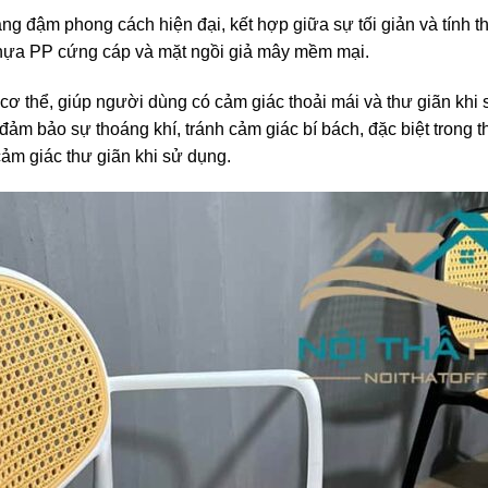
ậm phong cách hiện đại, kết hợp giữa sự tối giản và tính t
 nhựa PP cứng cáp và mặt ngồi giả mây mềm mại.
 thể, giúp người dùng có cảm giác thoải mái và thư giãn khi s
m bảo sự thoáng khí, tránh cảm giác bí bách, đặc biệt trong thờ
cảm giác thư giãn khi sử dụng.