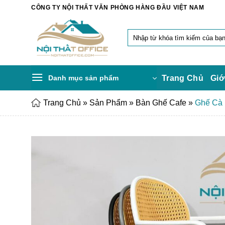
Chuyển
CÔNG TY NỘI THẤT VĂN PHÒNG HÀNG ĐẦU VIỆT NAM
đến
nội
Tìm
dung
kiếm:
Danh mục sản phẩm
Trang Chủ
Giớ
Trang Chủ
»
Sản Phẩm
»
Bàn Ghế Cafe
»
Ghế Cà 