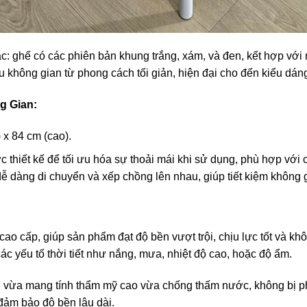
sắc: ghế có các phiên bản khung trắng, xám, và đen, kết hợp vớ
 không gian từ phong cách tối giản, hiện đại cho đến kiểu dáng
g Gian:
 x 84 cm (cao).
thiết kế để tối ưu hóa sự thoải mái khi sử dụng, phù hợp với c
dễ dàng di chuyển và xếp chồng lên nhau, giúp tiết kiệm không 
 cấp, giúp sản phẩm đạt độ bền vượt trội, chịu lực tốt và khô
c yếu tố thời tiết như nắng, mưa, nhiệt độ cao, hoặc độ ẩm.
o, vừa mang tính thẩm mỹ cao vừa chống thấm nước, không bị 
đảm bảo độ bền lâu dài.