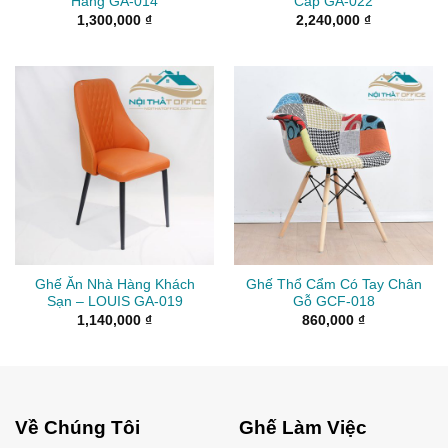
Hàng GA-014
Cấp GA-022
1,300,000
₫
2,240,000
₫
Ghế Ăn Nhà Hàng Khách
Ghế Thổ Cẩm Có Tay Chân
Sạn – LOUIS GA-019
Gỗ GCF-018
1,140,000
₫
860,000
₫
Về Chúng Tôi
Ghế Làm Việc