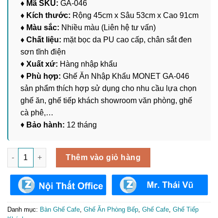
♦ Mã SKU:
GA-046
♦ Kích thước:
Rộng 45cm x Sâu 53cm x Cao 91cm
♦ Màu sắc:
Nhiều màu (Liên hệ tư vấn)
♦ Chất liệu:
mặt bọc da PU cao cấp, chân sắt đen
sơn tĩnh điện
♦
Xuất xứ:
Hàng nhập khẩu
♦
Phù hợp:
Ghế Ăn Nhập Khẩu MONET GA-046
sản phẩm thích hợp sử dụng cho nhu cầu lựa chọn
ghế ăn, ghế tiếp khách showroom văn phòng, ghế
cà phê,…
♦
Bảo hành:
12 tháng
Ghế Ăn Nhập Khẩu MONET GA-046 số lượng
Thêm vào giỏ hàng
Danh mục:
Bàn Ghế Cafe
,
Ghế Ăn Phòng Bếp
,
Ghế Cafe
,
Ghế Tiếp