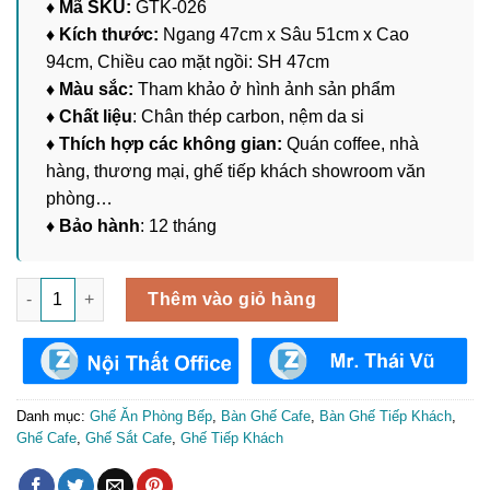
♦ Mã SKU:
GTK-026
♦ Kích thước:
Ngang 47cm x Sâu 51cm x Cao
94cm, Chiều cao mặt ngồi: SH 47cm
♦ Màu sắc:
Tham khảo ở hình ảnh sản phẩm
♦ Chất liệu
: Chân thép carbon, nệm da si
♦ Thích hợp các không gian:
Quán coffee, nhà
hàng, thương mại, ghế tiếp khách showroom văn
phòng…
♦ Bảo hành
: 12 tháng
Ghế Ăn Nhập Khẩu Cao Cấp GTK-026 số lượng
Thêm vào giỏ hàng
Danh mục:
Ghế Ăn Phòng Bếp
,
Bàn Ghế Cafe
,
Bàn Ghế Tiếp Khách
,
Ghế Cafe
,
Ghế Sắt Cafe
,
Ghế Tiếp Khách