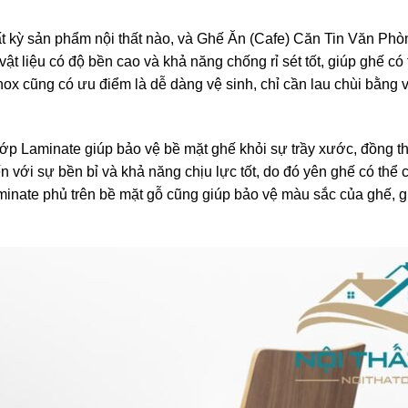
 bất kỳ sản phẩm nội thất nào, và Ghế Ăn (Cafe) Căn Tin Văn P
ật liệu có độ bền cao và khả năng chống rỉ sét tốt, giúp ghế có
ox cũng có ưu điểm là dễ dàng vệ sinh, chỉ cần lau chùi bằng 
p Laminate giúp bảo vệ bề mặt ghế khỏi sự trầy xước, đồng thờ
ến với sự bền bỉ và khả năng chịu lực tốt, do đó yên ghế có th
minate phủ trên bề mặt gỗ cũng giúp bảo vệ màu sắc của ghế, 