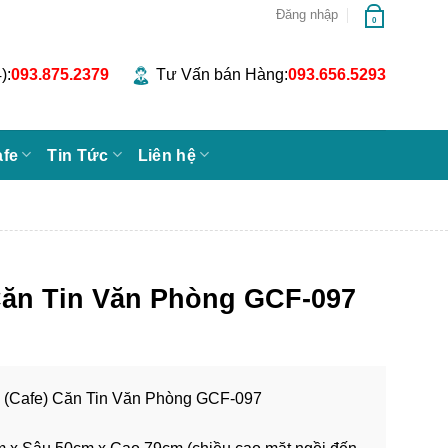
Đăng nhập
0
):
093.875.2379
Tư Vấn bán Hàng:
093.656.5293
afe
Tin Tức
Liên hệ
Căn Tin Văn Phòng GCF-097
n (Cafe) Căn Tin Văn Phòng GCF-097