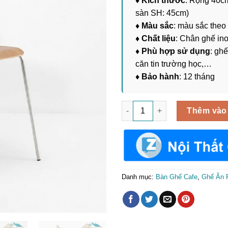
♦ Kích thước
: Rộng 40c
sàn SH: 45cm)
♦ Màu sắc
: màu sắc theo
♦ Chất liệu
: Chân ghế in
♦ Phù hợp sử dụng
: gh
căn tin trường học,…
♦ Bảo hành
: 12 tháng
Ghế Ăn (Cafe) Căn Tin Văn P
Thêm vào
Danh mục:
Bàn Ghế Cafe
,
Ghế Ăn 