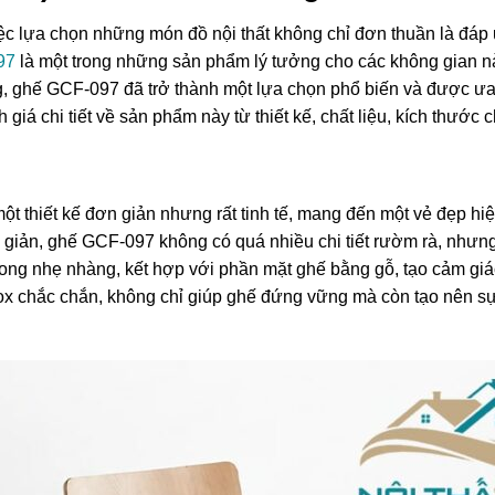
iệc lựa chọn những món đồ nội thất không chỉ đơn thuần là đá
97
là một trong những sản phẩm lý tưởng cho các không gian n
g, ghế GCF-097 đã trở thành một lựa chọn phổ biến và được ưa
giá chi tiết về sản phẩm này từ thiết kế, chất liệu, kích thước
 thiết kế đơn giản nhưng rất tinh tế, mang đến một vẻ đẹp hi
 giản, ghế GCF-097 không có quá nhiều chi tiết rườm rà, nhưng 
cong nhẹ nhàng, kết hợp với phần mặt ghế bằng gỗ, tạo cảm gi
x chắc chắn, không chỉ giúp ghế đứng vững mà còn tạo nên sự 