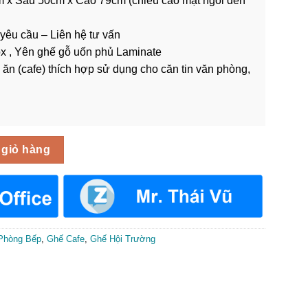
m x Sâu 50cm x Cao 79cm (chiều cao mặt ngồi đến
 yêu cầu – Liên hệ tư vấn
ox , Yên ghế gỗ uốn phủ Laminate
ế ăn (cafe) thích hợp sử dụng cho căn tin văn phòng,
hòng GCF-097 số lượng
 giỏ hàng
Phòng Bếp
,
Ghế Cafe
,
Ghế Hội Trường