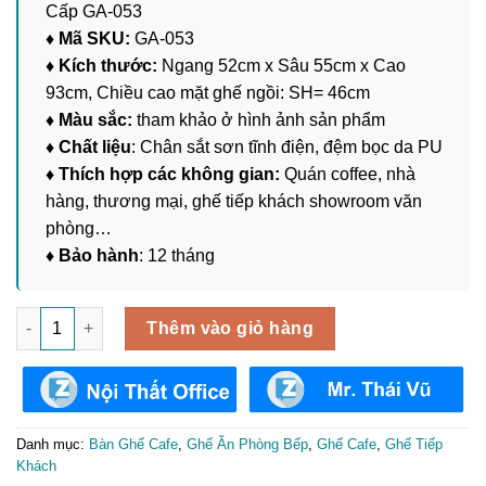
Cấp GA-053
♦ Mã SKU:
GA-053
♦ Kích thước:
Ngang 52cm x Sâu 55cm x Cao
93cm, Chiều cao mặt ghế ngồi: SH= 46cm
♦ Màu sắc:
tham khảo ở hình ảnh sản phẩm
♦ Chất liệu
: Chân sắt sơn tĩnh điện, đệm bọc da PU
♦ Thích hợp các không gian:
Quán coffee, nhà
hàng, thương mại, ghế tiếp khách showroom văn
phòng…
♦ Bảo hành
: 12 tháng
Ghế Ăn Bọc Da Nhập Khẩu Cao Cấp GA-053 số lượng
Thêm vào giỏ hàng
Danh mục:
Bàn Ghế Cafe
,
Ghế Ăn Phòng Bếp
,
Ghế Cafe
,
Ghế Tiếp
Khách