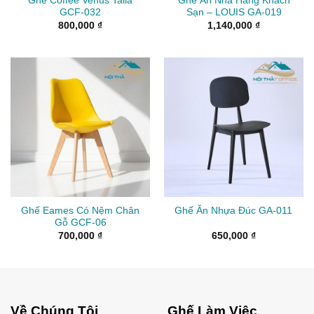
Ghế Coffee Venus Talia
Ghế Ăn Nhà Hàng Khách
GCF-032
Sạn – LOUIS GA-019
800,000
₫
1,140,000
₫
Ghế Eames Có Nệm Chân
Ghế Ăn Nhựa Đúc GA-011
Gỗ GCF-06
700,000
₫
650,000
₫
Về Chúng Tôi
Ghế Làm Việc