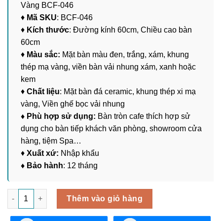
Vàng BCF-046
♦
Mã SKU
: BCF-046
♦
Kích thước
: Đường kính 60cm, Chiều cao bàn
60cm
♦
Màu sắc:
Mặt bàn màu đen, trắng, xám, khung
thép mạ vàng, viền bàn vải nhung xám, xanh hoặc
kem
♦
Chất liệu
: Mặt bàn đá ceramic, khung thép xi mạ
vàng, Viền ghế bọc vải nhung
♦ Phù hợp sử dụng:
Bàn tròn cafe thích hợp sử
dụng cho bàn tiếp khách văn phòng, showroom cửa
hàng, tiệm Spa…
♦
Xuất xứ:
Nhập khẩu
♦ Bảo hành
: 12 tháng
Bàn Tròn Cafe Khung Thép Xi Mạ Vàng BCF-046 số lượng
Thêm vào giỏ hàng