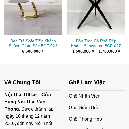
Bàn Trà Sofa Tiếp Khách
Bàn Tròn Cà Phê Tiếp
Phòng Giám Đốc BCF-022
Khách Showroom BCF-027
Kho
6,500,000
₫
1,500,000
₫
–
1,700,000
₫
giá:
từ
1,50
đến
1,70
Về Chúng Tôi
Ghế Làm Việc
Nội Thất Office – Cửa
Ghế Nhân Viên
Hàng Nội Thất Văn
Ghế Giám Đốc
Phòng.
Được thành lập
ngày 10 tháng 12 năm
Ghế Phòng Họp
2010, đến nay Nội Thất