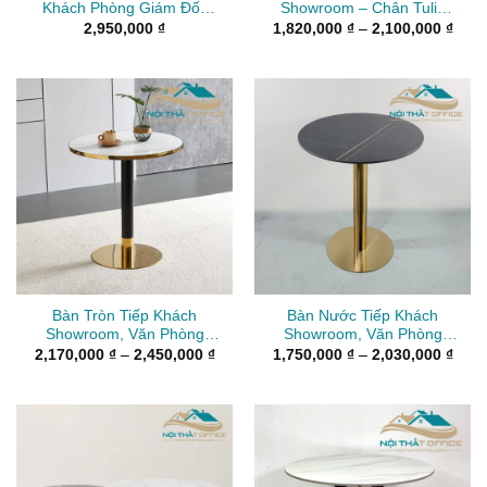
Khách Phòng Giám Đốc
Showroom – Chân Tulip
BTS-002
GCF-014
Kho
2,950,000
₫
1,820,000
₫
–
2,100,000
₫
giá:
từ
1,82
đến
2,10
Bàn Tròn Tiếp Khách
Bàn Nước Tiếp Khách
Showroom, Văn Phòng
Showroom, Văn Phòng
BCF-020
GCF-016
Khoảng
Kho
2,170,000
₫
–
2,450,000
₫
1,750,000
₫
–
2,030,000
₫
giá:
giá:
từ
từ
2,170,000 ₫
1,75
đến
đến
2,450,000 ₫
2,03