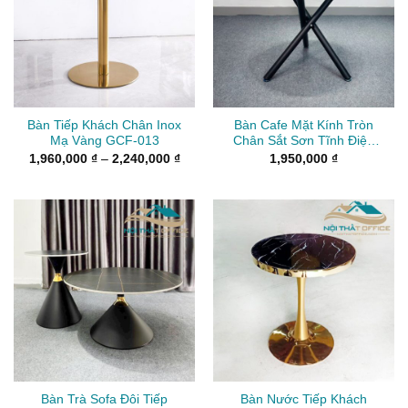
Bàn Tiếp Khách Chân Inox
Bàn Cafe Mặt Kính Tròn
Mạ Vàng GCF-013
Chân Sắt Sơn Tĩnh Điện
BCF-028
Khoảng
1,960,000
₫
–
2,240,000
₫
1,950,000
₫
giá:
từ
1,960,000 ₫
đến
2,240,000 ₫
Bàn Trà Sofa Đôi Tiếp
Bàn Nước Tiếp Khách