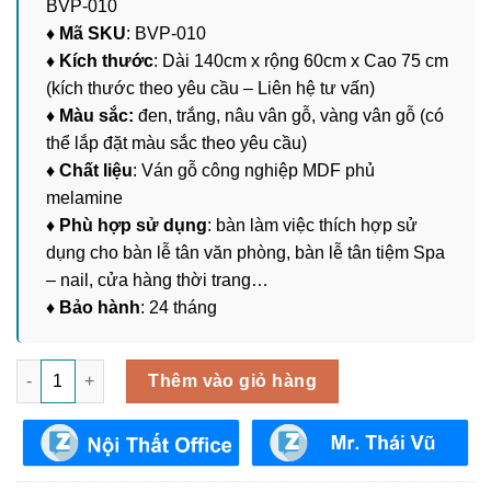
BVP-010
♦ Mã SKU
: BVP-010
♦ Kích thước
: Dài 140cm x rộng 60cm x Cao 75 cm
(kích thước theo yêu cầu – Liên hệ tư vấn)
♦ Màu sắc:
đen, trắng, nâu vân gỗ, vàng vân gỗ (có
thể lắp đặt màu sắc theo yêu cầu)
♦ Chất liệu
: Ván gỗ công nghiệp MDF phủ
melamine
♦ Phù hợp sử dụng
: bàn làm việc thích hợp sử
dụng cho bàn lễ tân văn phòng, bàn lễ tân tiệm Spa
– nail, cửa hàng thời trang…
♦ Bảo hành
: 24 tháng
Bàn Làm Việc Lễ Tân Đơn Giản BVP-010 số lượng
Thêm vào giỏ hàng