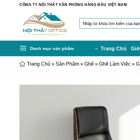
Chuyển
CÔNG TY NỘI THẤT VĂN PHÒNG HÀNG ĐẦU VIỆT NAM
đến
nội
Tìm
dung
kiếm:
Danh mục sản phẩm
Trang Chủ
Giớ
Trang Chủ
»
Sản Phẩm
»
Ghế
»
Ghế Làm Việc
»
G