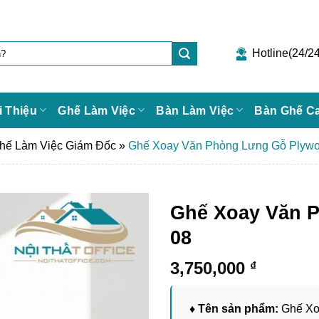
Hotline(24/24
i Thiệu
Ghế Làm Việc
Bàn Làm Việc
Bàn Ghế C
hế Làm Việc Giám Đốc
»
Ghế Xoay Văn Phòng Lưng Gỗ Plyw
Ghế Xoay Văn 
08
3,750,000
₫
♦ Tên sản phẩm:
Ghế Xo