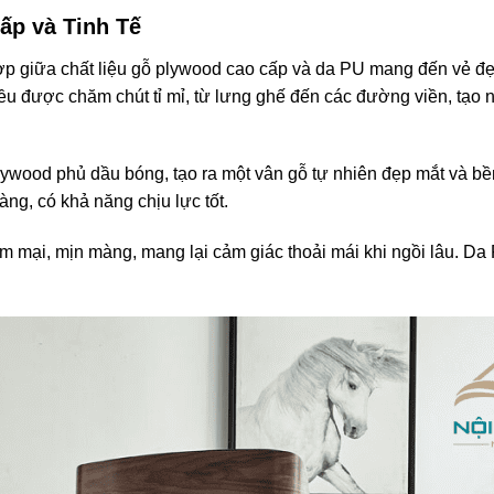
ấp và Tinh Tế
t hợp giữa chất liệu gỗ plywood cao cấp và da PU mang đến vẻ đ
 đều được chăm chút tỉ mỉ, từ lưng ghế đến các đường viền, tạo 
wood phủ dầu bóng, tạo ra một vân gỗ tự nhiên đẹp mắt và bền 
ng, có khả năng chịu lực tốt.
ại, mịn màng, mang lại cảm giác thoải mái khi ngồi lâu. Da 