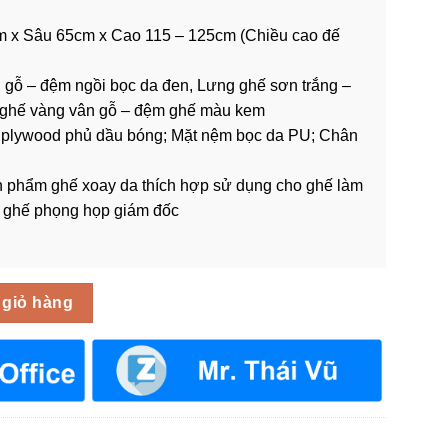
 x Sâu 65cm x Cao 115 – 125cm (Chiều cao đế
gỗ – đệm ngồi bọc da đen, Lưng ghế sơn trắng –
ghế vàng vân gỗ – đệm ghế màu kem
plywood phủ dầu bóng; Mặt nệm bọc da PU; Chân
 phẩm ghế xoay da thích hợp sử dụng cho ghế làm
, ghế phọng họp giám đốc
 Plywood GLV-08 số lượng
 giỏ hàng