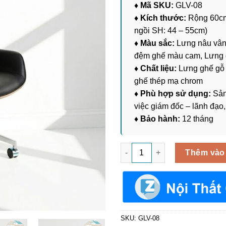
♦ Mã SKU:
GLV-08
♦ Kích thước:
Rộng 60cm
ngồi SH: 44 – 55cm)
♦ Màu sắc:
Lưng nâu vân 
đệm ghế màu cam, Lưng 
♦ Chất liệu:
Lưng ghế gỗ 
ghế thép mạ chrom
♦ Phù hợp sử dụng:
Sản
việc giám đốc – lãnh đạo
♦ Bảo hành:
12 tháng
Ghế Xoay Văn Phòng Lưng Gỗ
Thêm vào
SKU:
GLV-08