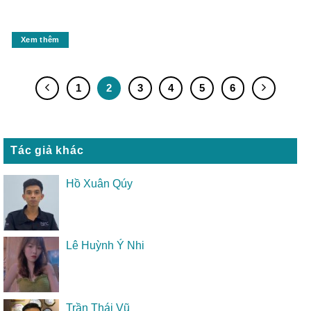
Xem thêm
1
2
3
4
5
6
Tác giả khác
Hồ Xuân Qúy
Lê Huỳnh Ý Nhi
Trần Thái Vũ